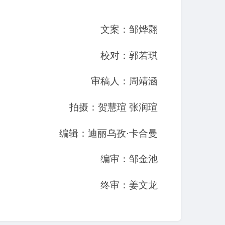
文案：邹烨翾
校对：郭若琪
审稿人：周靖涵
拍摄：贺慧瑄 张润瑄
编辑：迪丽乌孜·卡合曼
编审：邹金池
终审：姜文龙