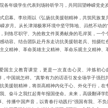
院各年级学生代表到场聆听学习，共同回望峥嵘党史
式启幕。李欣雨以《弘扬抗美援朝精神，共筑民族复
嵘岁月。从长津湖极寒环境中坚守阵地、岿然不动的“
，到恪尽职守、为抢救文件英勇献身的毛岸英，一个
感动容。结合团队赴丹东走访抗美援朝老兵、拍摄红
主义精神、革命英雄主义精神、革命乐观主义精神、
爱国主义教育课堂，更是一次直击心灵、淬炼初心
样，中国就怎样。”真挚有力的话语引发全场学子强烈
抗美援朝精神，将崇高精神内化于心、外化于行，在
我、奋斗之我扛起青年报国使命。未来，高级翻译学
、传播中国声音，以青春行动践行“强国有我、不负