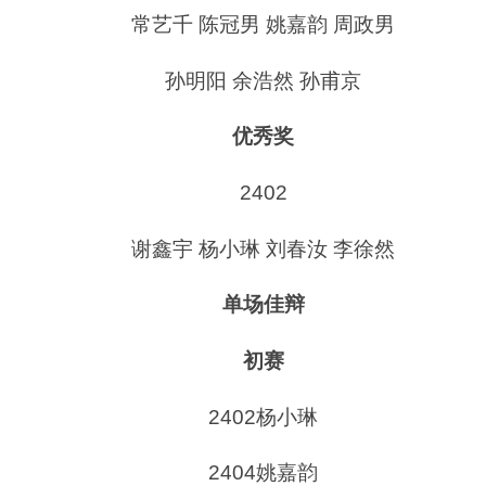
常艺千 陈冠男 姚嘉韵 周政男
孙明阳 余浩然 孙甫京
优秀奖
2402
谢鑫宇 杨小琳 刘春汝 李徐然
单场佳辩
初赛
2402杨小琳
2404姚嘉韵