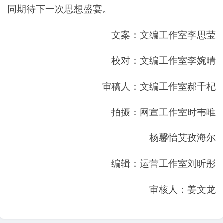
同期待下一次思想盛宴。
文案：文编工作室李思莹
校对：文编工作室李婉晴
审稿人：文编工作室郝千杞
拍摄：网宣工作室时韦唯
杨馨怡艾孜海尔
编辑：运营工作室刘昕彤
审核人：姜文龙