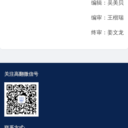
编辑：吴美贝
编审：王楷瑞
终审：姜文龙
关注高翻微信号
联系方式: