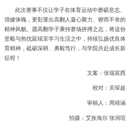
此次赛事不仅让学子在体育运动中磨砺意志、
强健体魄，更彰显出高翻人凝心聚力、锲而不舍的
精神风貌。愿高翻学子秉持赛场拼搏之志，将这份
坚毅与热忱延续至学习生活之中，持续弘扬优良体
育精神，砥砺深耕、勇毅笃行，与学院共赴成长新
征程！
文案：张瑞宸西
校对：关琛趁
审稿人：周靖涵
拍摄：艾孜海尔 张润瑄