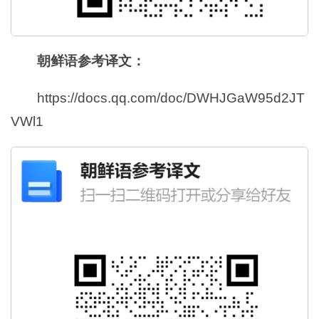
朝鲜语参考译文：
https://docs.qq.com/doc/DWHJGaW95d2JT
VWl1