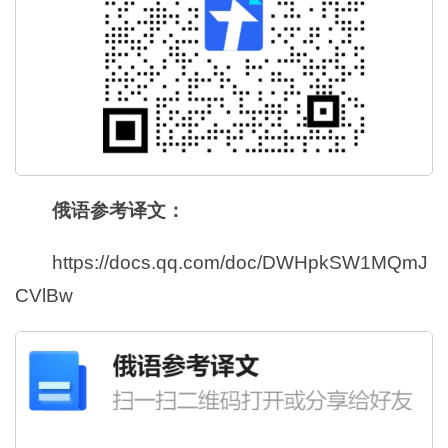
俄语参考译文：
https://docs.qq.com/doc/DWHpkSW1MQmJ
CVlBw