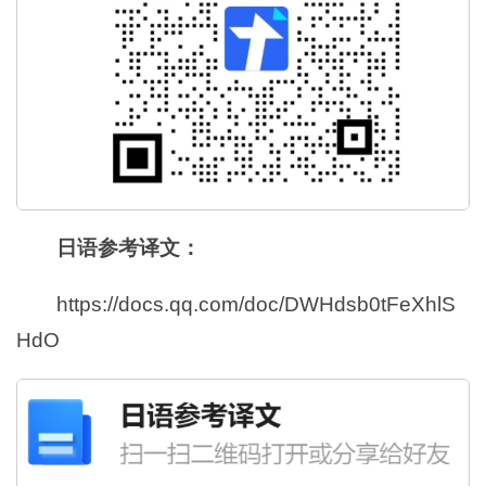
日语参考译文：
https://docs.qq.com/doc/DWHdsb0tFeXhlS
HdO