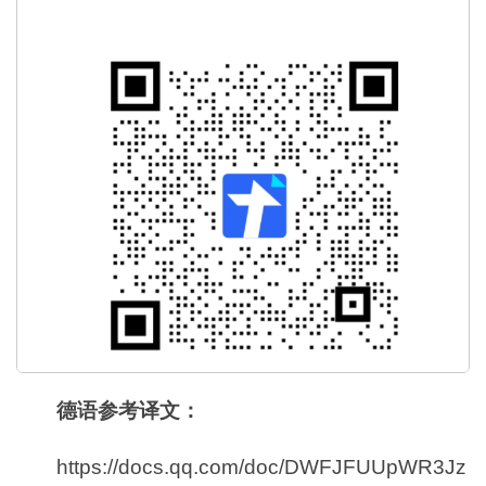
德语参考译文：
https://docs.qq.com/doc/DWFJFUUpWR3Jz