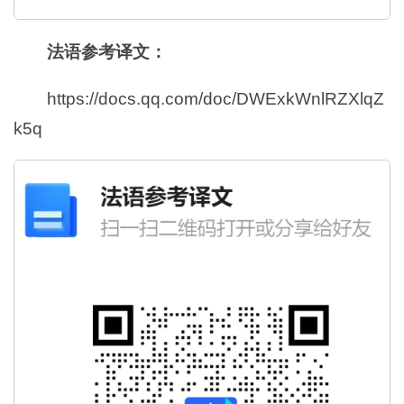
法语参考译文：
https://docs.qq.com/doc/DWExkWnlRZXlqZ
k5q