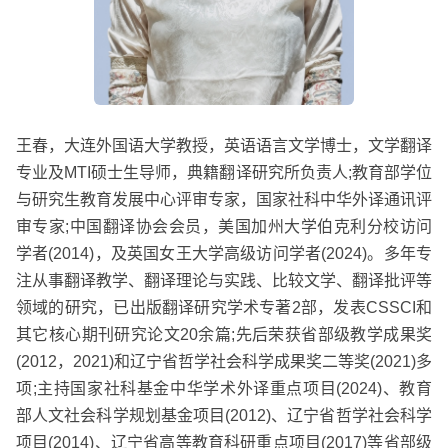
王春，大连外国语大学教授，英语语言文学博士，文学翻译
专业及
MTI
硕士生导师，典籍翻译研究所负责人
;
教育部学位
与研究生教育发展中心评审专家，国家社科中华外译通讯评
审专家
;
中国翻译协会会员，美国加州大学伯克利分校访问
学者
(2014)
，及英国女王大学高级访问学者
(2024)
。多年专
注从事翻译教学、翻译理论与实践、比较文学、翻译批评等
领域的研究，已出版翻译研究学术专著
2
部，发表
CSSCI
和
其它核心期刊研究论文
20
余篇
;
先后荣获省部级教学成果奖
(2012
，
2021)
和辽宁省哲学社会科学成果奖二等奖
(2021)
多
项
;
主持国家社科基金中华学术外译重点项目
(2024)
、教育
部人文社会科学规划基金项目
(2012)
、辽宁省哲学社会科学
项目
(2014)
、辽宁省高等教育科研重点项目
(2017)
等省部级