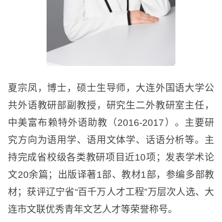
夏
宗凤，博士，硕士生导师，大连外国语大学公
共外语教研部副教授
，
研究生二外教研室主任，
中美富布赖特外语助教（
2016-2017
）。主要研
究方向为语用学、
语用文体
学、话语分析
等
。主
持完成省校级
各类教研项目
近
10
项；发表
学术论
文
20
余篇；出版译著
1
部
、教材
1
部
，
参编多部教
材；获
评
辽宁省
“百千万人才工程”万层次人选
、
大
连市文联优秀青年文艺人才
等荣誉
称号。