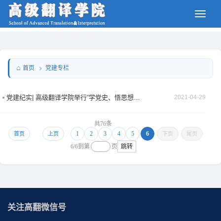
党建专栏
首页
党建纪实| 高级翻译学院举行“学党史、悟思想、守初心、担使命”双语朗诵比赛
2021-04-29
共76条
1
2
3
4
5
6
下页
尾页
首页
上页
6/6
到第
页
跳转
关注高翻微信号