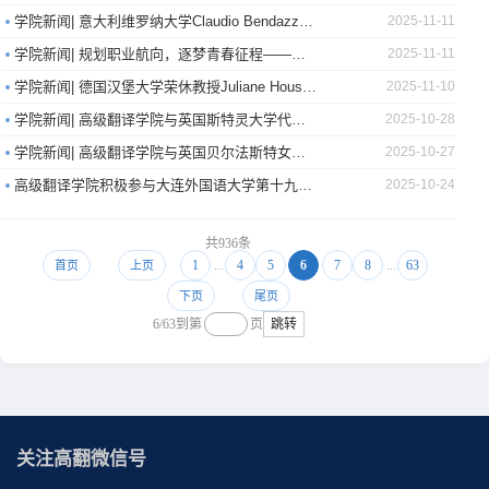
学院新闻| 意大利维罗纳大学Claudio Bendazzoli副教授应邀开设“口译研究中的民族志方法”主题讲座
2025-11-11
学院新闻| 规划职业航向，逐梦青春征程——高级翻译学院第十五届职业生涯规划大赛正式启动
2025-11-11
学院新闻| 德国汉堡大学荣休教授Juliane House应邀开设“话语与主导性：全球英语、语言接触及语言演变”学术讲座
2025-11-10
学院新闻| 高级翻译学院与英国斯特灵大学代表洽谈国际交流合作
2025-10-28
学院新闻| 高级翻译学院与英国贝尔法斯特女王大学代表洽谈国际交流合作
2025-10-27
高级翻译学院积极参与大连外国语大学第十九届体育节暨大学生趣味运动会
2025-10-24
共936条
1
...
4
5
6
7
8
...
63
首页
上页
下页
尾页
6/63
到第
页
跳转
关注高翻微信号